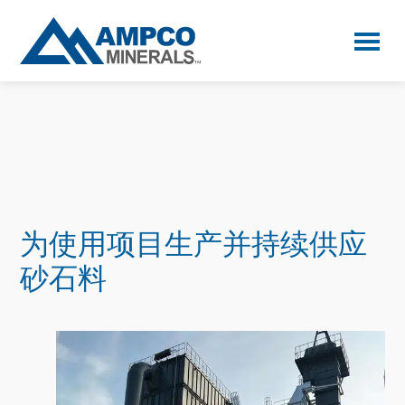
Skip
Skip
Skip
to
to
to
primary
main
primary
AMPCO
Minerals
navigation
content
sidebar
为使用项目生产并持续供应
砂石料